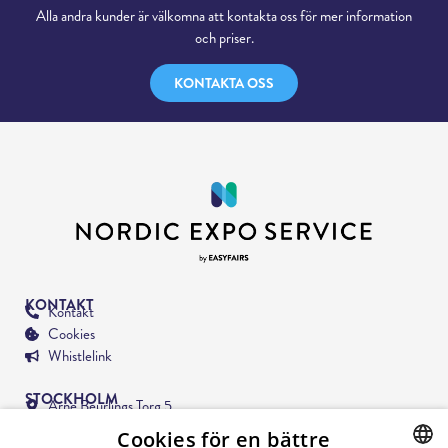
Alla andra kunder är välkomna att kontakta oss för mer information
och priser.
KONTAKTA OSS
KONTAKT
Kontakt
Cookies
Whistlelink
STOCKHOLM
Arne Beurlings Torg 5,
164 40 Kista
Cookies för en bättre