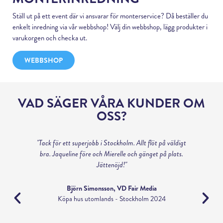
Ställ ut på ett event där vi ansvarar för monterservice? Då beställer du
enkelt inredning via vår webbshop! Välj din webbshop, lägg produkter i
varukorgen och checka ut.
WEBBSHOP
VAD SÄGER VÅRA KUNDER OM
OSS?
fin
"Tack för ett superjobb i Stockholm. Allt flöt på väldigt
blev
bra. Jaqueline före och Mierelle och gänget på plats.
h
ice”
Jättenöjd!"
a
Fö
til
Björn Simonsson, VD Fair Media
Köpa hus utomlands - Stockholm 2024
r