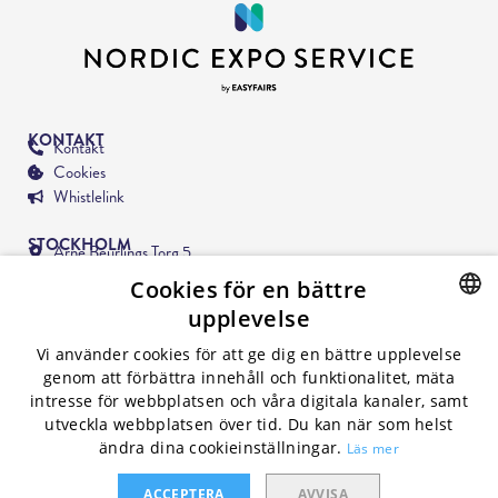
KONTAKT
Kontakt
Cookies
Whistlelink
STOCKHOLM
Arne Beurlings Torg 5,
164 40 Kista
Cookies för en bättre
upplevelse
MALMÖ
Mässgatan 6,
SWEDISH
Vi använder cookies för att ge dig en bättre upplevelse
215 32 Malmö
genom att förbättra innehåll och funktionalitet, mäta
ENGLISH
intresse för webbplatsen och våra digitala kanaler, samt
MEDLEMMAR I
utveckla webbplatsen över tid. Du kan när som helst
ändra dina cookieinställningar.
Läs mer
ACCEPTERA
AVVISA